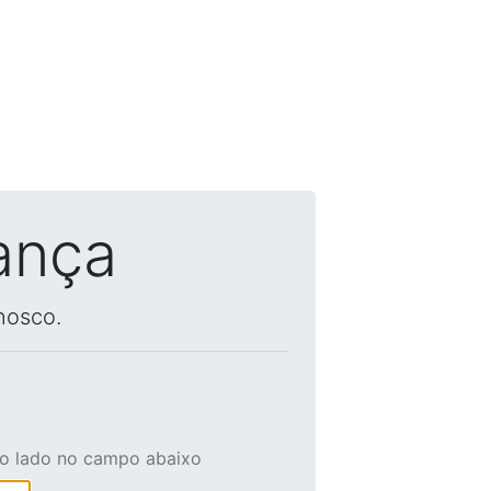
ança
nosco.
ao lado no campo abaixo