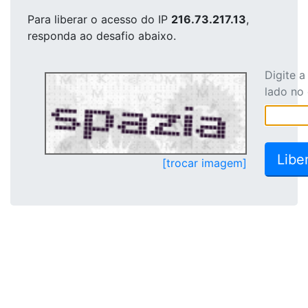
Para liberar o acesso
do IP
216.73.217.13
,
responda ao desafio abaixo.
Digite 
lado no
[trocar imagem]