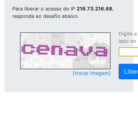
Para liberar o acesso
do IP
216.73.216.68
,
responda ao desafio abaixo.
Digite 
lado no
[trocar imagem]