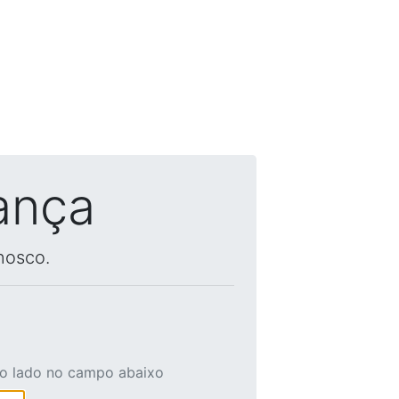
ança
nosco.
ao lado no campo abaixo