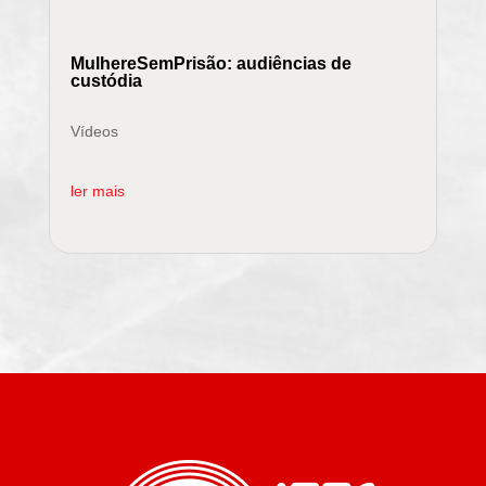
MulhereSemPrisão: audiências de
custódia
Vídeos
ler mais