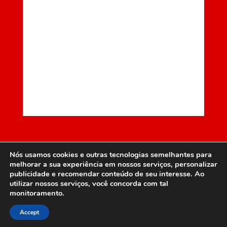
Nós usamos cookies e outras tecnologias semelhantes para
melhorar a sua experiência em nossos serviços, personalizar
publicidade e recomendar conteúdo de seu interesse. Ao
ITTC – Instituto Terra, Trabalho e Cidadania © Copyright 2015. All
utilizar nossos serviços, você concorda com tal
Rights Reserved.
monitoramento.
Accept