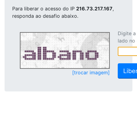
Para liberar o acesso
do IP
216.73.217.167
,
responda ao desafio abaixo.
Digite 
lado no
[trocar imagem]