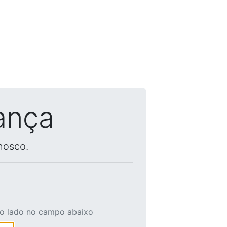
ança
nosco.
ao lado no campo abaixo