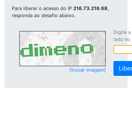
Para liberar o acesso
do IP
216.73.216.68
,
responda ao desafio abaixo.
Digite 
lado no
[trocar imagem]