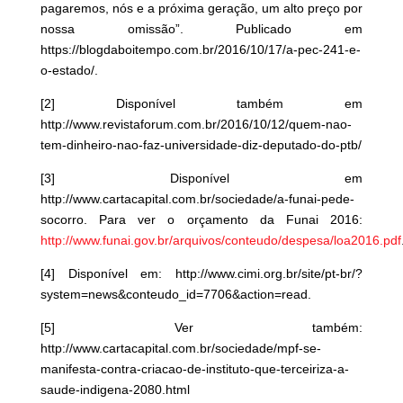
pagaremos, nós e a próxima geração, um alto preço por
nossa omissão”. Publicado em
https://blogdaboitempo.com.br/2016/10/17/a-pec-241-e-
o-estado/.
[2]
Disponível também em
http://www.revistaforum.com.br/2016/10/12/quem-nao-
tem-dinheiro-nao-faz-universidade-diz-deputado-do-ptb/
[3]
Disponível em
http://www.cartacapital.com.br/sociedade/a-funai-pede-
socorro. Para ver o orçamento da Funai 2016:
http://www.funai.gov.br/arquivos/conteudo/despesa/loa2016.pdf
[4]
Disponível em: http://www.cimi.org.br/site/pt-br/?
system=news&conteudo_id=7706&action=read.
[5]
Ver também:
http://www.cartacapital.com.br/sociedade/mpf-se-
manifesta-contra-criacao-de-instituto-que-terceiriza-a-
saude-indigena-2080.html