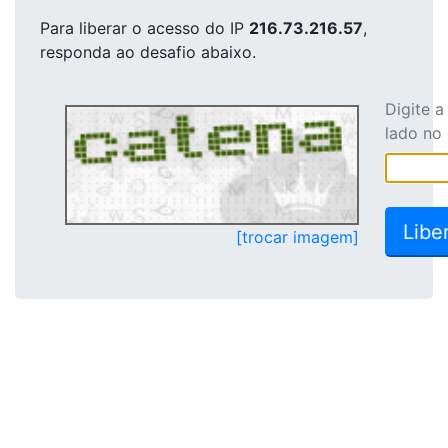
Para liberar o acesso
do IP
216.73.216.57
,
responda ao desafio abaixo.
Digite 
lado no
[trocar imagem]