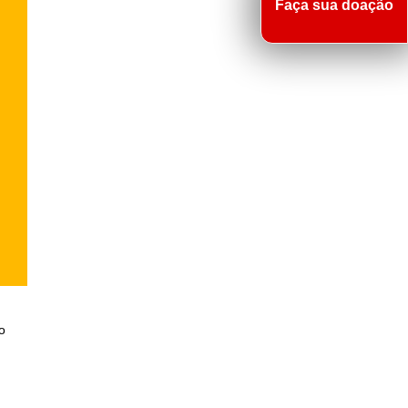
Faça sua doação
o