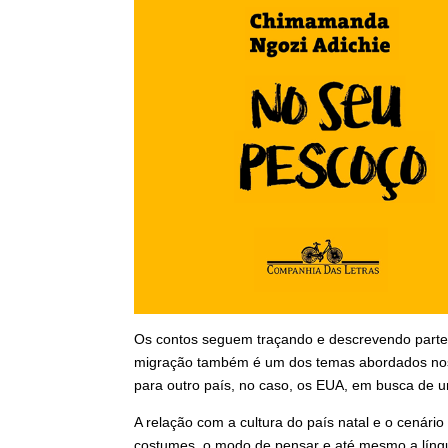
Os contos seguem traçando e descrevendo partes 
migração também é um dos temas abordados nos c
para outro país, no caso, os EUA, em busca de u
A relação com a cultura do país natal e o cenári
costumes, o modo de pensar e até mesmo a líng