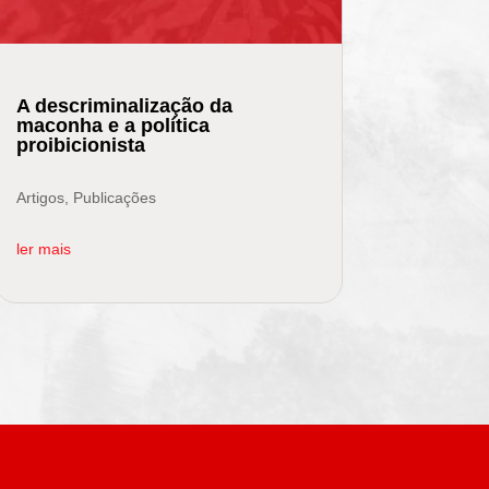
A descriminalização da
maconha e a política
proibicionista
Artigos
,
Publicações
ler mais