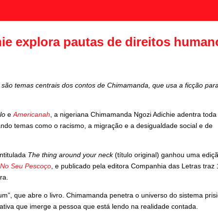
e explora pautas de direitos human
is são temas centrais dos contos de Chimamanda, que usa a ficção par
lo
e
Americanah
, a nigeriana Chimamanda Ngozi Adichie adentra toda
rdando temas como o racismo, a migração e a desigualdade social e de
ntitulada
The thing around your neck
(título original) ganhou uma ediç
o
No Seu Pescoço
, e publicado pela editora Companhia das Letras traz 
ra.
m”, que abre o livro. Chimamanda penetra o universo do sistema prisi
rativa que imerge a pessoa que está lendo na realidade contada.