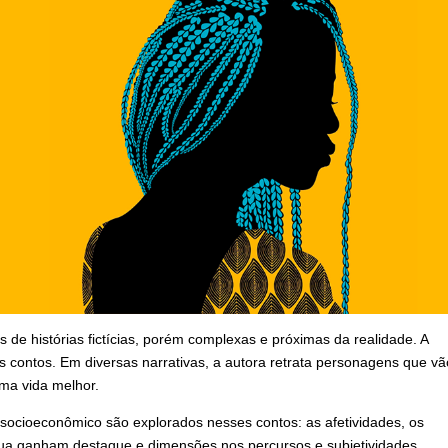
de histórias fictícias, porém complexas e próximas da realidade. A
ontos. Em diversas narrativas, a autora retrata personagens que vã
ma vida melhor.
o socioeconômico são explorados nesses contos: as afetividades, os
ua ganham destaque e dimensões nos percursos e subjetividades