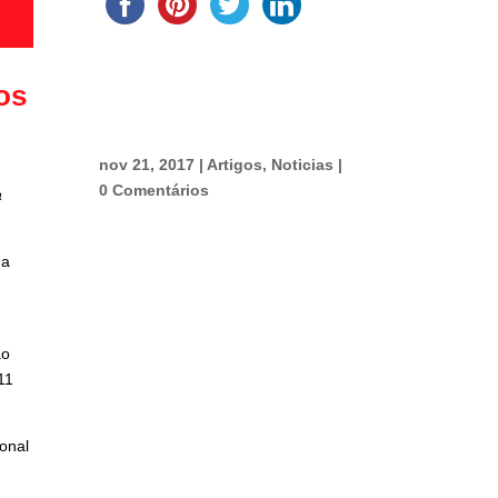
os
nov 21, 2017
|
Artigos
,
Noticias
|
0 Comentários
a
 a
ão
11
onal