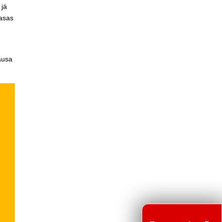
 já
casas
ausa