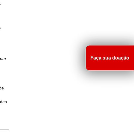
,
s
Faça sua doação
vem
de
ades