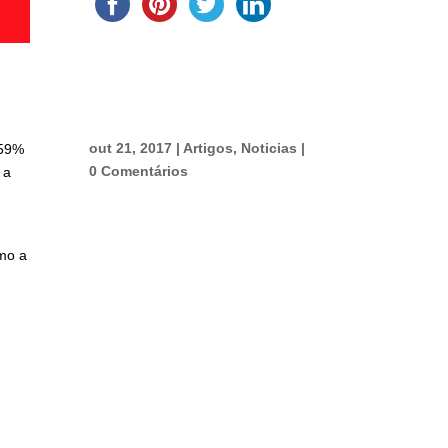
out 21, 2017
|
Artigos
,
Noticias
|
159%
0 Comentários
 a
omo a