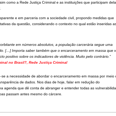
im como a Rede Justiça Criminal e as instituições que participam dela
.
sparente e em parceria com a sociedade civil, propondo medidas que
ativas da questão, considerando o contexto no qual estão inseridas a
xorbitante em números absolutos, a população carcerária segue uma
rado. […] Importa saber também que o encarceramento em massa que 
o positivo sobre os indicadores de violência. Muito pelo contrário.”
minal no Brasil?, Rede Justiça Criminal
iu-se a necessidade de abordar o encarceramento em massa por meio 
ransparência de dados. Nos dias de hoje, falar em redução do
 agenda que dê conta de abranger e entender todas as vulnerabilid
essoas passam antes mesmo do cárcere.