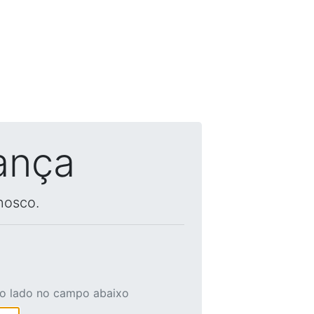
ança
nosco.
ao lado no campo abaixo