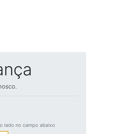
ança
nosco.
ao lado no campo abaixo