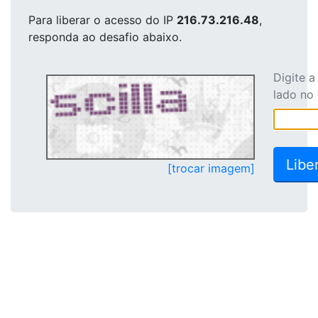
Para liberar o acesso
do IP
216.73.216.48
,
responda ao desafio abaixo.
Digite 
lado no
[trocar imagem]