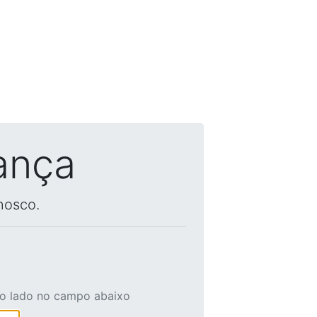
ança
nosco.
ao lado no campo abaixo