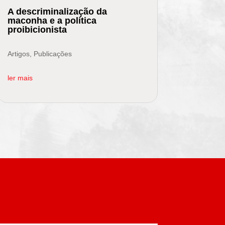
A descriminalização da
maconha e a política
proibicionista
Artigos
,
Publicações
ler mais