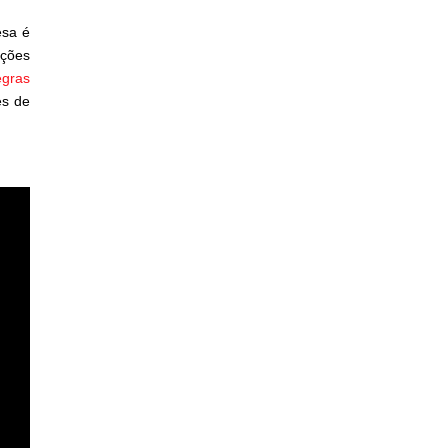
esa é
ações
gras
es de