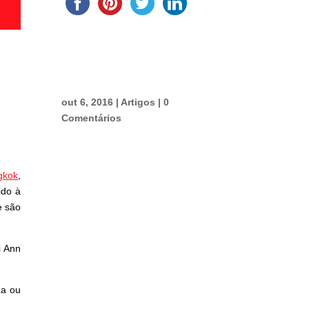
e
out 6, 2016
|
Artigos
|
0
Comentários
gkok
,
ido à
e são
i Ann
za ou