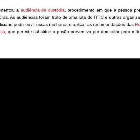
lementou a
audiência de custódia
, procedimento em que a pessoa pr
ras. As audiências foram fruto de uma luta do ITTC e outras organiz
diciário pode ouvir essas mulheres e aplicar as recomendações das
Re
cia
, que permite substituir a prisão preventiva por domiciliar para mã