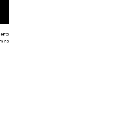
mento
em no