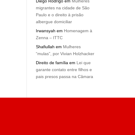
Diego Rodrigo
em
Mulheres
migrantes na cidade de São
Paulo e o direito à prisão
albergue domiciliar
Irwansyah
em
Homenagem à
Zenna – ITTC
Shafiullah
em
Mulheres
“mulas”, por Vivian Holzhacker
Direito de família
em
Lei que
garante contato entre filhos e
pais presos passa na Câmara