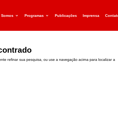
 Somos
Programas
Publicações
Imprensa
Contat
contrado
Tente refinar sua pesquisa, ou use a navegação acima para localizar a