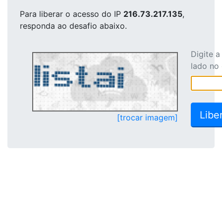
Para liberar o acesso
do IP
216.73.217.135
,
responda ao desafio abaixo.
Digite 
lado no
[trocar imagem]